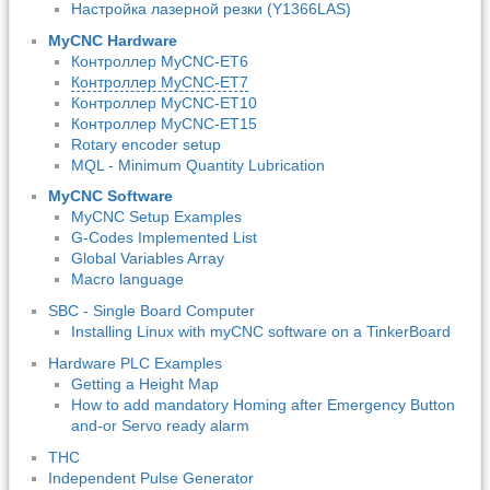
Настройка лазерной резки (Y1366LAS)
MyCNC Hardware
Контроллер MyCNC-ET6
Контроллер MyCNC-ET7
Контроллер MyCNC-ET10
Контроллер MyCNC-ET15
Rotary encoder setup
MQL - Minimum Quantity Lubrication
MyCNC Software
MyCNC Setup Examples
G-Codes Implemented List
Global Variables Array
Macro language
SBC - Single Board Computer
Installing Linux with myCNC software on a TinkerBoard
Hardware PLC Examples
Getting a Height Map
How to add mandatory Homing after Emergency Button
and-or Servo ready alarm
THC
Independent Pulse Generator