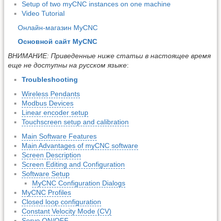
Setup of two myCNC instances on one machine
Video Tutorial
Онлайн-магазин MyCNC
Основной сайт MyCNC
ВНИМАНИЕ: Приведенные ниже статьи в настоящее время
еще не доступны на русском языке
:
Troubleshooting
Wireless Pendants
Modbus Devices
Linear encoder setup
Touchscreen setup and calibration
Main Software Features
Main Advantages of myCNC software
Screen Description
Screen Editing and Configuration
Software Setup
MyCNC Configuration Dialogs
MyCNC Profiles
Closed loop configuration
Constant Velocity Mode (CV)
Servo ON/OFF