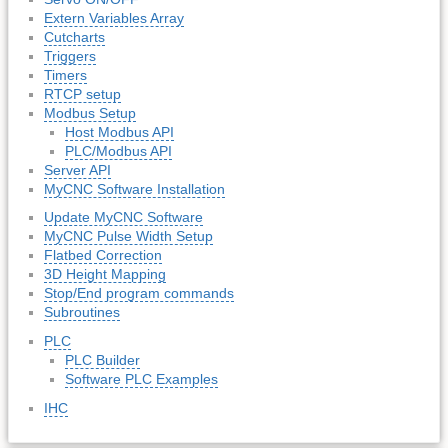
Extern Variables Array
Cutcharts
Triggers
Timers
RTCP setup
Modbus Setup
Host Modbus API
PLC/Modbus API
Server API
MyCNC Software Installation
Update MyCNC Software
MyCNC Pulse Width Setup
Flatbed Correction
3D Height Mapping
Stop/End program commands
Subroutines
PLC
PLC Builder
Software PLC Examples
IHC